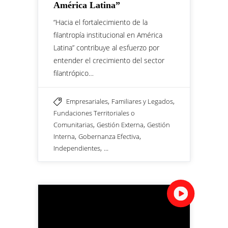
América Latina”
“Hacia el fortalecimiento de la
filantropía institucional en América
Latina” contribuye al esfuerzo por
entender el crecimiento del sector
filantrópico…
,
,
Empresariales
Familiares y Legados
Fundaciones Territoriales o
,
,
Comunitarias
Gestión Externa
Gestión
,
,
Interna
Gobernanza Efectiva
, ...
Independientes